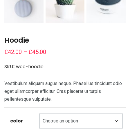
Hoodie
Price
£
42.00
–
£
45.00
range:
SKU::
woo-hoodie
£42.00
through
Vestibulum aliquam augue neque. Phasellus tincidunt odio
£45.00
eget ullamcorper efficitur. Cras placerat ut turpis
pellentesque vulputate.
color