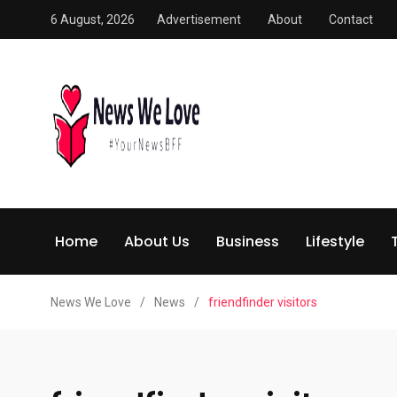
6 August, 2026
Advertisement
About
Contact
Home
About Us
Business
Lifestyle
News We Love
/
News
/
friendfinder visitors